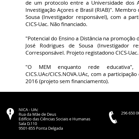
de um protocolo entre a Universidade dos Aç
Investigação Açores e Brasil (RIAB)". Membro 
Sousa (Investigador responsável), com a part
CICS-Uac. Não financiado.
"Potencial do Ensino a Distância na promoção d
José Rodrigues de Sousa (Investigador res
Corresponsável. Projeto registadono CICS-Uac. 
"O MEM enquanto rede educativa", 
CICS.UAc/CICS.NOVA.UAc, com a participação d
2016 (projeto sem financiamento).
NICA - UAc
296 650 00
Rua da Mãe de Deus
Edifício das Ciências Sociais e Humanas
Sala D.110
9501-855 Ponta Delgada